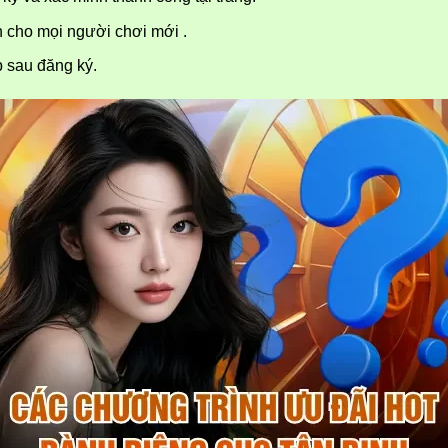
h cho mọi người chơi mới .
p sau đăng ký.