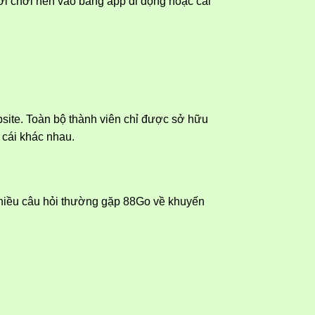
ời chơi nên vào bằng app di động hoặc cài
site. Toàn bộ thành viên chỉ được sở hữu
à cái khác nhau.
 nhiều câu hỏi thường gặp 88Go về khuyến