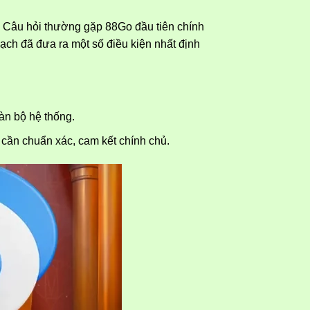
. Câu hỏi thường gặp 88Go đầu tiên chính
bạch đã đưa ra một số điều kiện nhất định
àn bộ hệ thống.
 cần chuẩn xác, cam kết chính chủ.