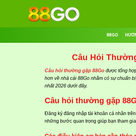
Bỏ
qua
nội
dung
88GO
HƯỚ
Câu Hỏi Thường
Câu hỏi thường gặp 88Go
được tổng hợp 
hơn về nhà cái 88Go nhằm có sự chuẩn bị,
nhất 2026 dưới đây.
Câu hỏi thường gặp 88G
Đăng ký đăng nhập tài khoản cá nhân trên
những bước quan trọng giúp bạn tham gia 
Các điều kiện cơ bản cần thỏa 