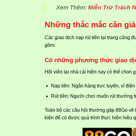
Xem Thêm:
Miễn Trừ Trách 
Những thắc mắc cần giải
Các giao dịch nạp rút tiền tại trang cũng
gồm:
Có những phương thức giao dị
Hội viên tại nhà cái hiện nay có thể chọn
Nạp tiền: Ngân hàng trực tuyến, ví điện
Rút tiền: Người chơi muốn rút thưởng từ
Toàn bộ các câu hỏi thường gặp 88Go về k
kiện để có được quá trình thực hiện hiệu q