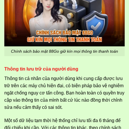
Chính sách bảo mật 88Go giữ kín mọi thông tin thanh toán
Thông tin lưu trữ của người dùng
Thông tin cá nhân của người dùng khi cung cấp được lưu
trữ trên các máy chủ hiện đại, có biện pháp bảo vệ nghiêm
ngặt chống nguy cơ tấn công. Bạn hoàn toàn có quyền truy
cập vào thông tin của mình bất cứ lúc nào đồng thời chỉnh
sửa nếu cảm thấy có sai sót.
Một số dữ liệu tạm thời hệ thống chỉ lưu tối đa 6 tháng để
đối chiếu khi cần. Với các thông tin khác, theo chính sách