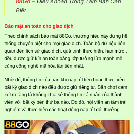
88Go
– Điều Khoản Trong Tâm Bạn Cần
Biết
Bảo mật an toàn cho giao dịch
Theo chính sách bảo mật 88Go, thương hiệu xây dựng hệ
thống chuyên biệt cho mọi giao dịch. Toàn bộ dữ liệu liên
quan đến lịch sử giao dịch, quá trình thực hiện, hạn mức…
đều được giữ kín an toàn bằng lớp tường lửa mạnh mẽ
cùng công nghệ mã hóa tân tiến nhất.
Nhờ đó, thông tin của bạn khi nạp rút tiền hoặc thực hiện
bất kỳ giao dịch nào đều được giữ riêng tư. Sân chơi cam
kết rõ ràng là không chia sẻ thông tin cá nhân của thành
viên với bất kỳ bên thứ ba nào. Do đó, hội viên an tâm trải
nghiệm và thực hiện các hoạt động nạp rút đổi thưởng.