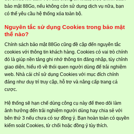
bảo mật 88Go, nếu không còn sử dụng dịch vụ nữa, bạn
có thể yêu cầu hệ thống xóa toàn bộ.
Nguyên tắc sử dụng Cookies trong bảo mật
thế nào?
Chính sách bảo mật 88Go cũng đề cập đến nguyên tắc
cookies với thông tin khách hàng. Cookies có vai trò chính
đó là giúp nền tảng ghi nhớ thông tin đăng nhập, tùy chỉnh
giao diện, hiểu rõ về thói quen người dùng để trải nghiệm
web. Nhà cái chỉ sử dụng Cookies với mục đích chính
đáng như duy trì truy cập, hỗ trợ và nâng cấp trang cá
cược.
Hệ thống sẽ hạn chế dùng công cụ này để theo dõi làm
ảnh hưởng đến trải nghiệm người dùng hay chia sẻ với
bên thứ 3 nếu chưa có sự đồng ý. Bạn hoàn toàn có quyền
kiểm soát Cookies, từ chối hoặc đồng ý tùy thích.