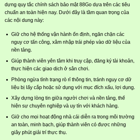
dựng quy tắc chính sách bảo mật 88Go dựa trên các tiêu
chuẩn an toàn hiện nay. Dưới đây là tầm quan trọng của
các nội dung này:
Giữ cho hệ thống vận hành ổn định, ngăn chặn các
nguy cơ tấn công, xâm nhập trái phép vào dữ liệu của
nền tảng.
Giúp thành viên yên tâm khi truy cập, đăng ký tài khoản,
thực hiện các giao dịch ở sân chơi.
Phòng ngừa tình trạng rò rỉ thông tin, tránh nguy cơ dữ
liệu bị lấy cắp hoặc sử dụng với mục đích xấu, lợi dụng.
Xây dựng lòng tin giữa người chơi và nền tảng, thể
hiện sự chuyên nghiệp và uy tín với khách hàng.
Giữ cho mọi hoạt động nhà cái diễn ra trong môi trường
an toàn, minh bạch, giúp thành viên có được những
giây phút giải trí thực thụ.