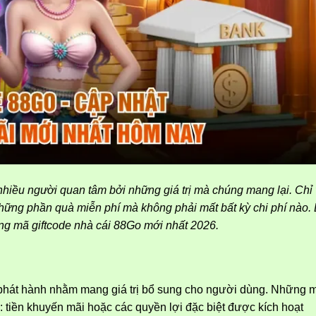
nhiều người quan tâm bởi những giá trị mà chúng mang lại. Chỉ 
 những phần quà miễn phí mà không phải mất bất kỳ chi phí nào. 
ng mã giftcode nhà cái 88Go mới nhất 2026.
phát hành nhằm mang giá trị bổ sung cho người dùng. Những 
tiền khuyến mãi hoặc các quyền lợi đặc biệt được kích hoạt