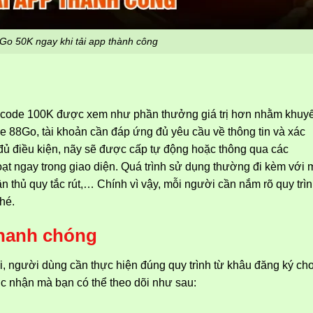
o 50K ngay khi tải app thành công
, code 100K được xem như phần thưởng giá trị hơn nhằm khuy
e 88Go, tài khoản cần đáp ứng đủ yêu cầu về thông tin và xác
 đủ điều kiện, nãy sẽ được cấp tự động hoặc thông qua các
ạt ngay trong giao diện. Quá trình sử dụng thường đi kèm với 
n thủ quy tắc rút,… Chính vì vậy, mỗi người cần nắm rõ quy trì
hé.
hanh chóng
i, người dùng cần thực hiện đúng quy trình từ khâu đăng ký ch
ước nhận mà bạn có thể theo dõi như sau: