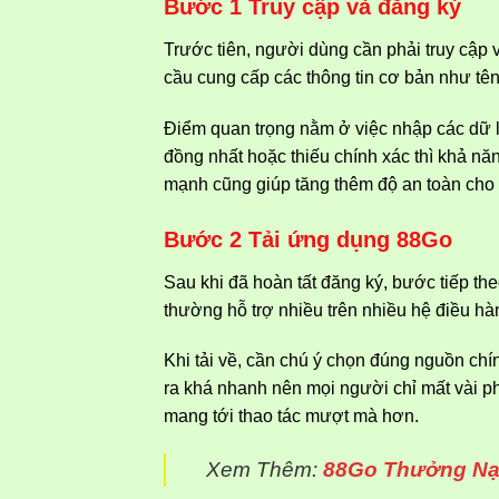
Bước 1 Truy cập và đăng ký
Trước tiên, người dùng cần phải truy cập 
cầu cung cấp các thông tin cơ bản như tê
Điểm quan trọng nằm ở việc nhập các dữ l
đồng nhất hoặc thiếu chính xác thì khả n
mạnh cũng giúp tăng thêm độ an toàn cho t
Bước 2 Tải ứng dụng 88Go
Sau khi đã hoàn tất đăng ký, bước tiếp the
thường hỗ trợ nhiều trên nhiều hệ điều hà
Khi tải về, cần chú ý chọn đúng nguồn chính
ra khá nhanh nên mọi người chỉ mất vài phú
mang tới thao tác mượt mà hơn.
Xem Thêm:
88Go Thưởng Nạ