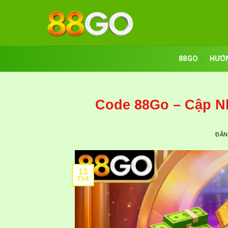
Bỏ
qua
nội
dung
88GO
HƯỚ
Code 88Go – Cập N
ĐĂN
13
Th4