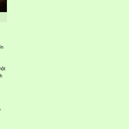
ến
một
nh
o