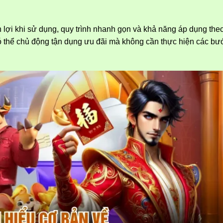
iện lợi khi sử dụng, quy trình nhanh gọn và khả năng áp dụng the
ó thể chủ động tận dụng ưu đãi mà không cần thực hiện các bư