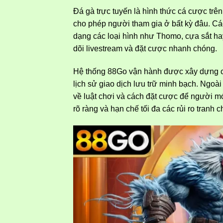
Đá gà trực tuyến là hình thức cá cược trên
cho phép người tham gia ở bất kỳ đâu. Các
dạng các loại hình như Thomo, cựa sắt hay
dõi livestream và đặt cược nhanh chóng.
Hệ thống 88Go vận hành được xây dựng chu
lịch sử giao dịch lưu trữ minh bạch. Ngoài
về luật chơi và cách đặt cược để người mớ
rõ ràng và hạn chế tối đa các rủi ro tranh c