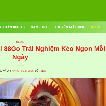
NG DẪN 88GO
GAME HOT
KHUYẾN MÃI 88GO
BLOG
BLOG
i 88Go Trải Nghiệm Kèo Ngon Mỗi
Ngày
G VÀO
THÁNG 4 13, 2026
BỞI
SEO