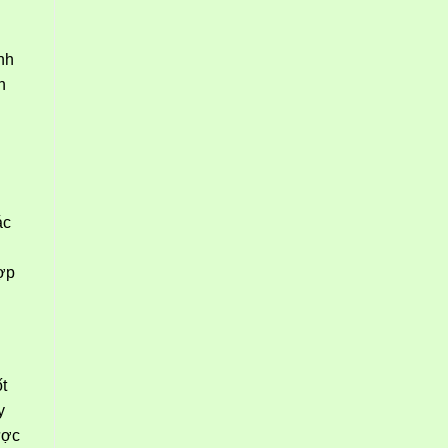
nh
n
ác
hợp
t
y
ược