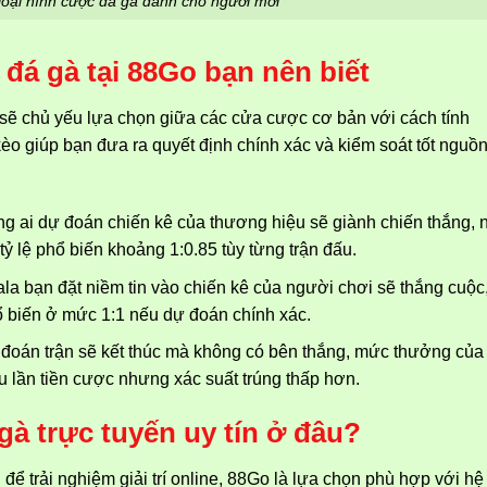
loại hình cược đá gà dành cho người mới
đá gà tại 88Go bạn nên biết
 sẽ chủ yếu lựa chọn giữa các cửa cược cơ bản với cách tính
èo giúp bạn đưa ra quyết định chính xác và kiểm soát tốt nguồ
 ai dự đoán chiến kê của thương hiệu sẽ giành chiến thắng, 
ỷ lệ phổ biến khoảng 1:0.85 tùy từng trận đấu.
la bạn đặt niềm tin vào chiến kê của người chơi sẽ thắng cuộc,
 biến ở mức 1:1 nếu dự đoán chính xác.
 đoán trận sẽ kết thúc mà không có bên thắng, mức thưởng của
u lần tiền cược nhưng xác suất trúng thấp hơn.
gà trực tuyến uy tín ở đâu?
để trải nghiệm giải trí online, 88Go là lựa chọn phù hợp với hệ