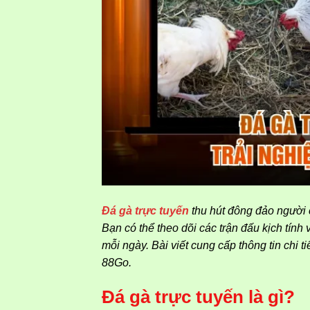
Đá gà trực tuyến
thu hút đông đảo người 
Bạn có thể theo dõi các trận đấu kịch tính
mỗi ngày. Bài viết cung cấp thông tin chi t
88Go.
Đá gà trực tuyến là gì?