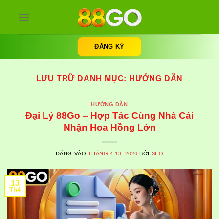
Bỏ
qua
nội
dung
ĐĂNG KÝ
LƯU TRỮ DANH MỤC:
HƯỚNG DẪN
HƯỚNG DẪN
Đại Lý 88Go – Hợp Tác Cùng Nhà Cái
Nhận Hoa Hồng Lớn
ĐĂNG VÀO
THÁNG 4 13, 2026
BỞI
SEO
13
Th4