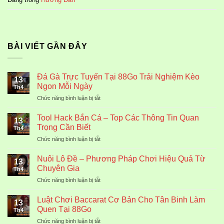
BÀI VIẾT GẦN ĐÂY
Đá Gà Trực Tuyến Tại 88Go Trải Nghiệm Kèo
13
Ngon Mỗi Ngày
Th4
Chức năng bình luận bị tắt
ở
Đá
Gà
Tool Hack Bắn Cá – Top Các Thông Tin Quan
13
Trực
Trọng Cần Biết
Th4
Tuyến
Chức năng bình luận bị tắt
ở
Tại
Tool
88Go
Hack
Nuôi Lô Đề – Phương Pháp Chơi Hiệu Quả Từ
Trải
13
Bắn
Nghiệm
Chuyên Gia
Th4
Cá
Kèo
Chức năng bình luận bị tắt
ở
–
Ngon
Nuôi
Top
Mỗi
Lô
Luật Chơi Baccarat Cơ Bản Cho Tân Binh Làm
Các
Ngày
13
Đề
Thông
Quen Tại 88Go
Th4
–
Tin
Chức năng bình luận bị tắt
ở
Phương