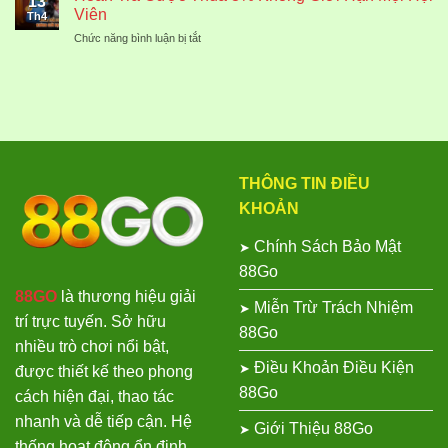
13
Gia
Chỉ
Viên
Th4
Tăng
Cần
Chức năng bình luận bị tắt
ở
Ngân
Chơi
Hoàn
Sách
Là
Trả
88Go
Có
Cược
Thưởng
Tiền
Thua
0.5%
3%
Mỗi
Không
Lần
Giới
Nạp
Hạn
THÔNG TIN ĐIỀU
Mọi
KHOẢN
Hội
Viên
Chính Sách Bảo Mật
88Go
88GO
là thương hiệu giải
Miễn Trừ Trách Nhiệm
trí trực tuyến. Sở hữu
88Go
nhiều trò chơi nổi bật,
Điều Khoản Điều Kiện
được thiết kế theo phong
88Go
cách hiện đại, thao tác
nhanh và dễ tiếp cận. Hệ
Giới Thiệu 88Go
thống hoạt động ổn định,