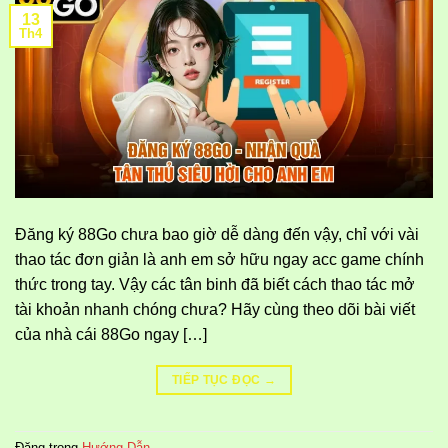
13
Th4
Đăng ký 88Go chưa bao giờ dễ dàng đến vậy, chỉ với vài
thao tác đơn giản là anh em sở hữu ngay acc game chính
thức trong tay. Vậy các tân binh đã biết cách thao tác mở
tài khoản nhanh chóng chưa? Hãy cùng theo dõi bài viết
của nhà cái 88Go ngay […]
TIẾP TỤC ĐỌC
→
Đăng trong
Hướng Dẫn