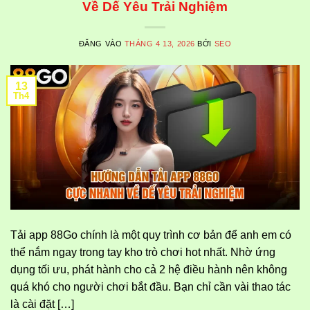
Về Dế Yêu Trải Nghiệm
ĐĂNG VÀO
THÁNG 4 13, 2026
BỞI
SEO
13
Th4
Tải app 88Go chính là một quy trình cơ bản để anh em có
thể nắm ngay trong tay kho trò chơi hot nhất. Nhờ ứng
dụng tối ưu, phát hành cho cả 2 hệ điều hành nên không
quá khó cho người chơi bắt đầu. Bạn chỉ cần vài thao tác
là cài đặt […]