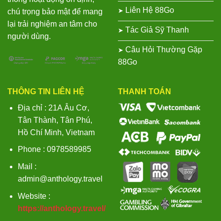
Liên Hệ 88Go
chú trọng bảo mật để mang
lại trải nghiệm an tâm cho
Tác Giả Sỹ Thanh
người dùng.
Câu Hỏi Thường Gặp
88Go
THÔNG TIN LIÊN HỆ
THANH TOÁN
Địa chỉ : 21A Âu Cơ,
Tân Thành, Tân Phú,
Hồ Chí Minh, Vietnam
Phone : 0978589985
Mail :
admin@anthology.travel
Website :
https://anthology.travel/