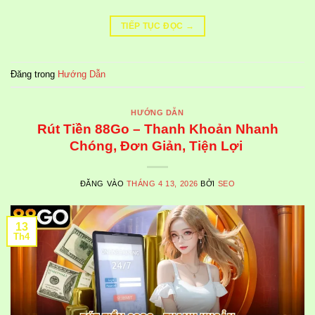
TIẾP TỤC ĐỌC
→
Đăng trong
Hướng Dẫn
HƯỚNG DẪN
Rút Tiền 88Go – Thanh Khoản Nhanh
Chóng, Đơn Giản, Tiện Lợi
ĐĂNG VÀO
THÁNG 4 13, 2026
BỞI
SEO
13
Th4