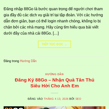
Đăng nhập 88Go là bước quan trọng để người chơi tham
gia đầy đủ các dịch vụ giải trí tại tập đoàn. Với các hướng
dẫn đơn giản, bạn có thể login nhanh chóng, không lo bị
chặn bởi các nhà mạng. Hãy cùng tìm hiểu qua bài viết
dưới đây của nhà cái 88Go. […]
TIẾP TỤC ĐỌC
→
Đăng trong
Hướng Dẫn
HƯỚNG DẪN
Đăng Ký 88Go – Nhận Quà Tân Thủ
Siêu Hời Cho Anh Em
ĐĂNG VÀO
THÁNG 4 13, 2026
BỞI
SEO