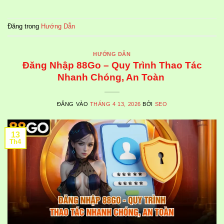
Đăng trong
Hướng Dẫn
HƯỚNG DẪN
Đăng Nhập 88Go – Quy Trình Thao Tác
Nhanh Chóng, An Toàn
ĐĂNG VÀO
THÁNG 4 13, 2026
BỞI
SEO
13
Th4